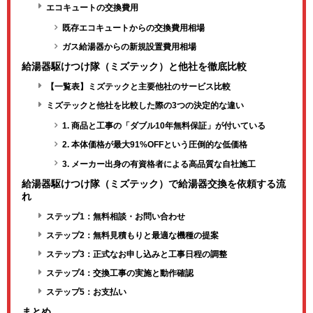
エコキュートの交換費用
既存エコキュートからの交換費用相場
ガス給湯器からの新規設置費用相場
給湯器駆けつけ隊（ミズテック）と他社を徹底比較
【一覧表】ミズテックと主要他社のサービス比較
ミズテックと他社を比較した際の3つの決定的な違い
1. 商品と工事の「ダブル10年無料保証」が付いている
2. 本体価格が最大91%OFFという圧倒的な低価格
3. メーカー出身の有資格者による高品質な自社施工
給湯器駆けつけ隊（ミズテック）で給湯器交換を依頼する流
れ
ステップ1：無料相談・お問い合わせ
ステップ2：無料見積もりと最適な機種の提案
ステップ3：正式なお申し込みと工事日程の調整
ステップ4：交換工事の実施と動作確認
ステップ5：お支払い
まとめ