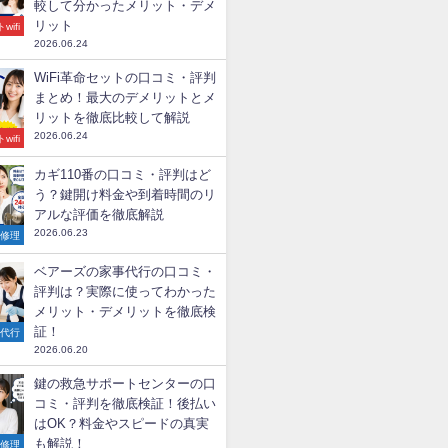
較して分かったメリット・デメ
リット
wifi
2026.06.24
WiFi革命セットの口コミ・評判
まとめ！最大のデメリットとメ
リットを徹底比較して解説
2026.06.24
wifi
カギ110番の口コミ・評判はど
う？鍵開け料金や到着時間のリ
アルな評価を徹底解説
2026.06.23
の修理
ベアーズの家事代行の口コミ・
評判は？実際に使ってわかった
メリット・デメリットを徹底検
証！
事代行
2026.06.20
鍵の救急サポートセンターの口
コミ・評判を徹底検証！後払い
はOK？料金やスピードの真実
も解説！
の修理