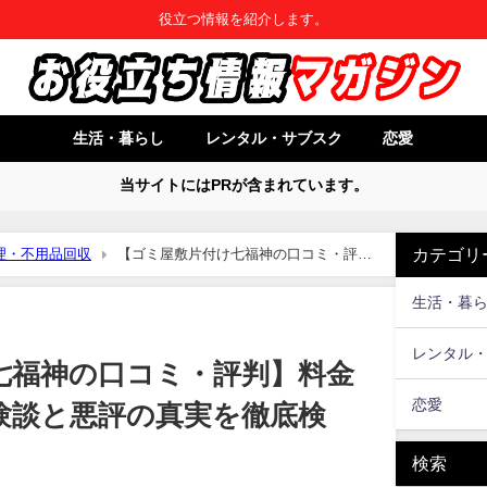
役立つ情報を紹介します。
生活・暮らし
レンタル・サブスク
恋愛
当サイトにはPRが含まれています。
カテゴリ
理・不用品回収
【ゴミ屋敷片付け七福神の口コミ・評
の真実を徹底検証！
生活・暮
レンタル
七福神の口コミ・評判】料金
恋愛
験談と悪評の真実を徹底検
検索