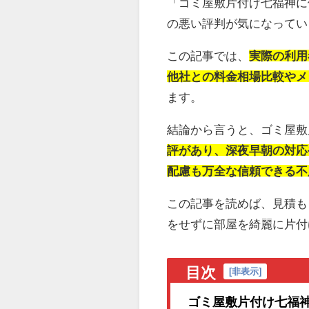
「ゴミ屋敷片付け七福神に
の悪い評判が気になってい
この記事では、
実際の利用
他社との料金相場比較やメ
ます。
結論から言うと、ゴミ屋敷
評があり、深夜早朝の対応
配慮も万全な信頼できる不
この記事を読めば、見積も
をせずに部屋を綺麗に片付
目次
[
非表示
]
ゴミ屋敷片付け七福