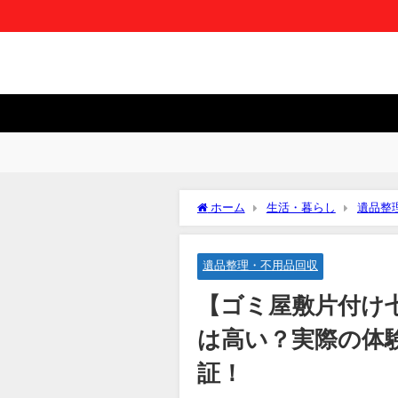
ホーム
生活・暮らし
遺品整
判】料金は高い？実際の体験談と悪評
遺品整理・不用品回収
【ゴミ屋敷片付け
は高い？実際の体
証！