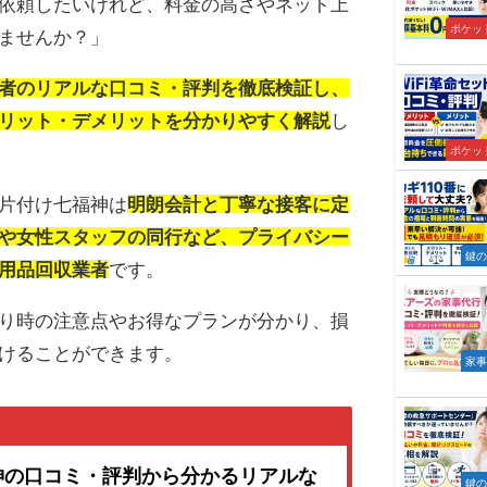
依頼したいけれど、料金の高さやネット上
ポケット
ませんか？」
者のリアルな口コミ・評判を徹底検証し、
リット・デメリットを分かりやすく解説
し
ポケット
片付け七福神は
明朗会計と丁寧な接客に定
や女性スタッフの同行など、プライバシー
鍵
用品回収業者
です。
り時の注意点やお得なプランが分かり、損
けることができます。
家
神の口コミ・評判から分かるリアルな
鍵