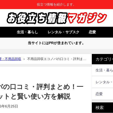
役立つ情報を紹介します。
生活・暮らし
レンタル・サブスク
恋愛
当サイトにはPRが含まれています。
カテゴリ
理・不用品回収
不用品回収エコノバの口コミ・評判まと
い方を解説
生活・暮
レンタル
バの口コミ・評判まとめ！一
恋愛
ットと賢い使い方を解説
26年6月25日
検索