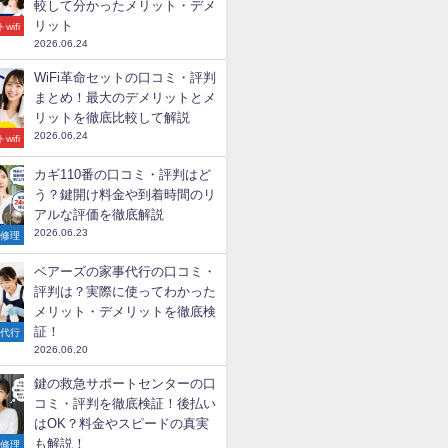
較して分かったメリット・デメ
リット
wifi
2026.06.24
WiFi革命セットの口コミ・評判
まとめ！最大のデメリットとメ
リットを徹底比較して解説
2026.06.24
wifi
カギ110番の口コミ・評判はど
う？鍵開け料金や到着時間のリ
アルな評価を徹底解説
2026.06.23
の修理
ベアーズの家事代行の口コミ・
評判は？実際に使ってわかった
メリット・デメリットを徹底検
証！
事代行
2026.06.20
鍵の救急サポートセンターの口
コミ・評判を徹底検証！後払い
はOK？料金やスピードの真実
も解説！
の修理