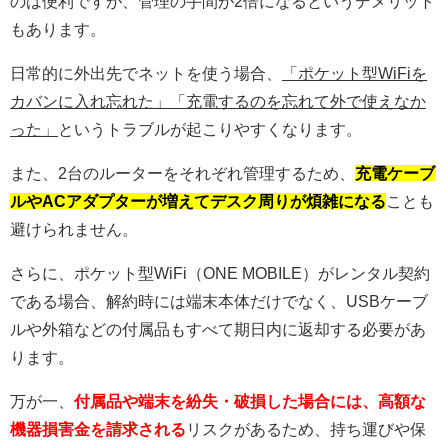
のは便利ですが、管理の手間が2倍になるというデメリット
もあります。
日常的に外出先でネットを使う場合、
「ポケット型WiFiを
カバンに入れ忘れた」「充電するのを忘れて外で使えなか
った」
というトラブルが起こりやすくなります。
また、2台のルーターをそれぞれ管理するため、
充電ケーブ
ルやACアダプターが増えてデスク周りが煩雑になる
ことも
避けられません。
さらに、ポケット型WiFi（ONE MOBILE）がレンタル契約
である場合、解約時には端末本体だけでなく、USBケーブ
ルや外箱などの付属品もすべて期日内に返却する必要があ
ります。
万が一、
付属品や端末を紛失・破損した場合には、高額な
機器損害金を請求される
リスクがあるため、持ち運びや保