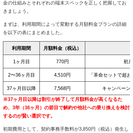
金の仕組みとそれぞれの端末スペックを正しく把握してお
きましょう。
まずは、利用期間によって変動する月額料金プランの詳細
を以下の表にまとめました。
利用期間
月額料金（税込）
1ヶ月目
770円
初月
2〜36ヶ月目
4,510円
「革命セットで超お
37ヶ月目以降
7,568円
キャンペーン
※37ヶ月目以降は割引が終了して月額料金が高くなるた
め、3年（36ヶ月）の節目で解約や他社への乗り換えを検討
するのが賢い選択です。
初期費用として、契約事務手数料が3,850円（税込）発生し