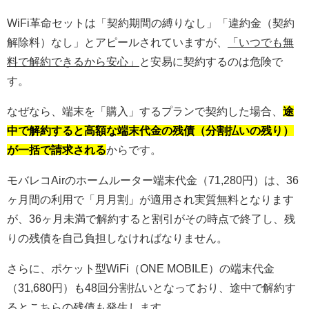
WiFi革命セットは「契約期間の縛りなし」「違約金（契約
解除料）なし」とアピールされていますが、
「いつでも無
料で解約できるから安心」
と安易に契約するのは危険で
す。
なぜなら、端末を「購入」するプランで契約した場合、
途
中で解約すると高額な端末代金の残債（分割払いの残り）
が一括で請求される
からです。
モバレコAirのホームルーター端末代金（71,280円）は、36
ヶ月間の利用で「月月割」が適用され実質無料となります
が、36ヶ月未満で解約すると割引がその時点で終了し、残
りの残債を自己負担しなければなりません。
さらに、ポケット型WiFi（ONE MOBILE）の端末代金
（31,680円）も48回分割払いとなっており、途中で解約す
るとこちらの残債も発生します。