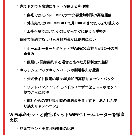
家でも外でも快適にネットが使える利便性
自宅ではモバレコAirでデータ容量無制限の高速通信
外出先ではONE MOBILEで月100GBまでたっぷり使える
工事不要で届いたその日からすぐに使える手軽さ
個別で契約するよりも月額料金が圧倒的に安い
ホームルーターとポケット型WiFiの2台持ちが1台分の料
金並み
個別に2回線契約する場合と比べた月額料金の差額
キャッシュバックキャンペーンや割引特典が豊富
公式サイト限定の最大40,000円高額キャッシュバック
ソフトバンク・ワイモバイルユーザーならスマホセット
割でさらにお得
他社からの乗り換え時の違約金を還元する「あんしん乗
り換えキャンペーン」
WiFi革命セットと他社ポケットWiFiやホームルーターを徹底
比較
料金プランと実質月額費用の比較