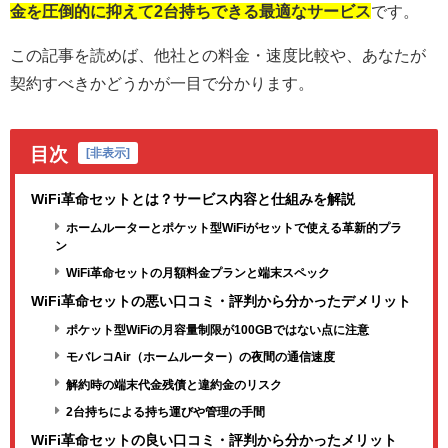
金を圧倒的に抑えて2台持ちできる最適なサービス
です。
この記事を読めば、他社との料金・速度比較や、あなたが
契約すべきかどうかが一目で分かります。
目次
[
非表示
]
WiFi革命セットとは？サービス内容と仕組みを解説
ホームルーターとポケット型WiFiがセットで使える革新的プラ
ン
WiFi革命セットの月額料金プランと端末スペック
WiFi革命セットの悪い口コミ・評判から分かったデメリット
ポケット型WiFiの月容量制限が100GBではない点に注意
モバレコAir（ホームルーター）の夜間の通信速度
解約時の端末代金残債と違約金のリスク
2台持ちによる持ち運びや管理の手間
WiFi革命セットの良い口コミ・評判から分かったメリット