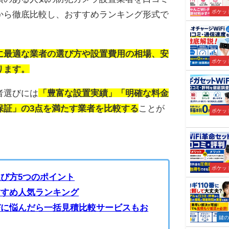
ポケット
から徹底比較し、おすすめランキング形式で
に最適な業者の選び方や設置費用の相場、安
ポケット
ります。
者選びには
「豊富な設置実績」「明確な料金
保証」の3点を満たす業者を比較する
ことが
ポケット
ポケット
び方5つのポイント
すすめ人気ランキング
びに悩んだら一括見積比較サービスもお
鍵